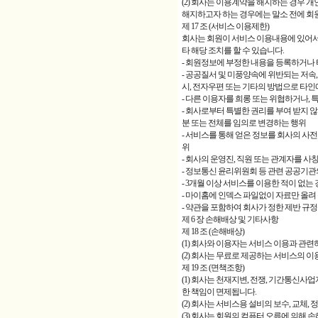
(2) 회사는 이용계약을 해지하는 경우 
해지하고자 하는 경우에는 말소 전에 회
제 17 조 (서비스 이용제한)
회사는 회원이 서비스 이용내용에 있어서 본
타 해당 조치를 할 수 있습니다.
- 회원정보에 부정한 내용을 등록하거나 
- 공공질서 및 미풍양속에 위반되는 저속,
시, 전자우편 또는 기타의 방법으로 타
- 다른 이용자를 희롱 또는 위협하거나,
- 회사로부터 특별한 권리를 부여 받지
분 또는 전체를 임의로 변경하는 행위
- 서비스를 통해 얻은 정보를 회사의 사전
위
- 회사의 운영진, 직원 또는 관계자를 
- 정보통신 윤리위원회 등 관련 공공기관
- 3개월 이상 서비스를 이용한 적이 없는
- 마이홈에 인덱스 파일없이 자료만 올려
- 약관을 포함하여 회사가 정한 제반 
제 6 장 손해배상 및 기타사항
제 18 조 (손해배상)
(1) 회사와 이용자는 서비스 이용과 관련
(2) 회사는 무료로 제공하는 서비스의 
제 19 조 (면책조항)
(1) 회사는 천재지변, 전쟁, 기간통신
한 책임이 면제됩니다.
(2) 회사는 서비스용 설비의 보수, 교체
(3) 회사는 회원의 컴퓨터 오류에 의해