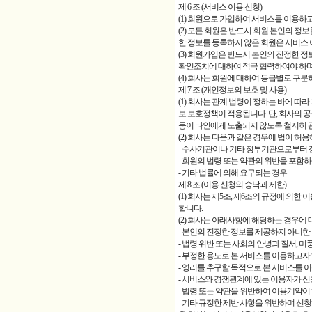
제 6 조 (서비스 이용 신청)
(1) 회원으로 가입하여 서비스를 이용하고
(2) 모든 회원은 반드시 회원 본인의 
한 정보를 등록하지 않은 회원은 서비스 
(3) 회원가입은 반드시 본인의 진정한 
확인조치에 대하여 적극 협력하여야 하며,
(4) 회사는 회원에 대하여 등급별로 구분
제 7 조 (개인정보의 보호 및 사용)
(1) 회사는 관계 법령이 정하는 바에 
보 보호정책이 적용됩니다. 단, 회사의 
등이 타인에게 노출되지 않도록 철저히 
(2) 회사는 다음과 같은 경우에 법이 허
- 수사기관이나 기타 정부기관으로부터 
- 회원의 법령 또는 약관의 위반을 포함
- 기타 법률에 의해 요구되는 경우
제 8 조 (이용 신청의 승낙과 제한)
(1) 회사는 제5조, 제6조의 규정에 
합니다.
(2) 회사는 아래사항에 해당하는 경우에 
- 본인의 진정한 정보를 제공하지 아니
- 법령 위반 또는 사회의 안녕과 질서,
- 부정한 용도로 본 서비스를 이용하고자
- 영리를 추구할 목적으로 본 서비스를 
- 서비스와 경쟁관계에 있는 이용자가 
- 법령 또는 약관을 위반하여 이용계약이
- 기타 규정한 제반 사항을 위반하며 신