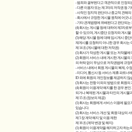
- 범죄와 결부된다고 객관적으로 인정되
- 다른 이용자 또는 제 3자의 저작권 등
- 사적인 정치적 판단이나 종교적 견해
- 회사에서 규정한 게시물 원칙에 어긋나
- 기타 관계법령에 위배된다고 판단되는
(4) 회사는 게시물 등에 대하여 제3자
할 수 있으며, 게시중단 요청자와 게시물
(5) 해당 게시물 등에 대해 임시게시 중
재게시를 요청하지 아니한 경우 회사는 이
제 14 조 (게시물에 대한 저작권)
(1) 회사가 작성한 게시물 또는 저작물에
(2) 회원이 서비스 내에 게시한 게시물의
의 허락 없이 무상으로 저작권법에 규정
- 서비스 내에서 회원 게시물의 복제, 수정
- 미디어, 통신사 등 서비스 제휴 파트너
ID 외에 회원의 개인정보를 제공하지 않
(3) 회사는 전항 이외의 방법으로 회원의
(4) 회원이 이용계약 해지를 한 경우 본인
되거나 복제된 게시물과 타인의 게시물과
제 15 조 (정보의 제공)
(1) 회사는 회원에게 서비스 이용에 필요
있습니다.
(2) 회사는 서비스 개선 및 회원 대상의
제 5 장 계약 해지 및 이용 제한
제 16 조 (계약 변경 및 해지)
(1) 회원이 이용계약을 해지하고자 하는