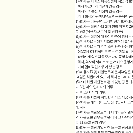
(3) 회사는 서비스 이용신청이 다음 각
- 회사가 설비의 여유가 없는 경우
- 회사의 기술상 지장이 있는 경우
- 기타 회사의 귀책사유로 이용승낙이 곤
(4) 회사는 이용신청고객이 관계 법령에
(5) 회사는 회원 가입 절차 완료 이후 제
제 9 조 (이용자ID 부여 및 변경 등)
(1) 회사는 회원에 대하여 약관에 정하는 
(2) 이용자ID는 원칙적으로 변경이 불
(3) 이용자ID는 다음 각 호에 해당하는
- 이용자ID가 전화번호 또는 주민등록
- 타인에게 혐오감을 주거나 미풍양속에
- 회사, 회사의 서비스 또는 서비스 운영
- 기타 합리적인 사유가 있는 경우
(4) 이용자ID 및 비밀번호의 관리책임
책임은 회원에게 있으며 회사는 그에 대한
(5) 기타회원 개인정보 관리 및 변경 등
제 3 장 계약 당사자의 의무
제 10 조 (회사의 의무)
(1) 회사는 회원이 희망한 서비스 제공 
(2) 회사는 계속적이고 안정적인 서비스
합니다.
(3) 회사는 회원으로부터 제기되는 의견
리가 곤란한 경우는 회원에게 그 사유와
제 11 조 (회원의 의무)
(1) 회원은 회원가입 신청 또는 회원정보
우 이와 관련된 모든 권리를 주장할 수 없