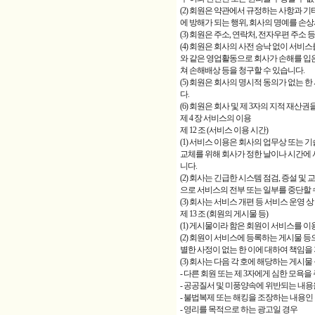
(2) 회원은 약관에서 규정하는 사항과 기
에 방해가 되는 행위, 회사의 명예를 손
(3) 회원은 주소, 연락처, 전자우편 주
(4) 회원은 회사의 사전 승낙 없이 서비
와 같은 영업활동으로 회사가 손해를 입은
쳐 손해배상 등을 청구할 수 있습니다.
(5) 회원은 회사의 명시적 동의가 없는 
다.
(6) 회원은 회사 및 제 3자의 지적 재
제 4 장 서비스의 이용
제 12 조 (서비스 이용 시간)
(1) 서비스 이용은 회사의 업무상 또는 기
교체를 위해 회사가 정한 날이나 시간에 
니다.
(2) 회사는 긴급한 시스템 점검, 증설 및
으로 서비스의 전부 또는 일부를 중단할 
(3) 회사는 서비스 개편 등 서비스 운영
제 13 조 (회원의 게시물 등)
(1) 게시물이라 함은 회원이 서비스를 이
(2) 회원이 서비스에 등록하는 게시물 
별한 사정이 없는 한 이에 대하여 책임을
(3) 회사는 다음 각 호에 해당하는 게시
- 다른 회원 또는 제 3자에게 심한 모욕
- 공공질서 및 미풍양속에 위반되는 내
- 불법복제 또는 해킹을 조장하는 내용인
- 영리를 목적으로 하는 광고일 경우