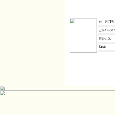
-
성 명:강옥
근무처/직위
전화번호:
E-mail:
-