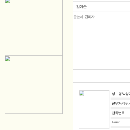
김예순
글쓴이 :
관리자
-
성 명:박성
근무처/직위
전화번호:
E-mail: